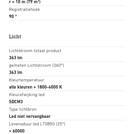
r = 10 m (79 m²)
Registratiehoek
90 °
Licht
Lichtstroom totaal product
363 lm
gemeten Lichtstroom (360°)
363 lm
Kleurtemperatuur
alle kleuren + 1800-4000 K
Kleurafwijking led
SDCM3
Type lichtbron
Led niet vervangbaar
Levensduur led L70B50 (25°)
> 60000