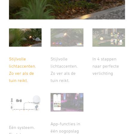
Stijlvolle
Stijlvolle
In 4 stappen
lichtaccenten.
lichtaccenten.
naar perfecte
Zo ver als de
Zo ver als de
verlichting
tuin reikt.
tuin reikt.
App-functies in
Eén systeem.
één oogopslag