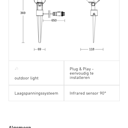
369
650
69
118
Plug & Play -
eenvoudig te
installeren
outdoor light
Laagspanningssysteem
Infrared sensor 90°
Algemeen