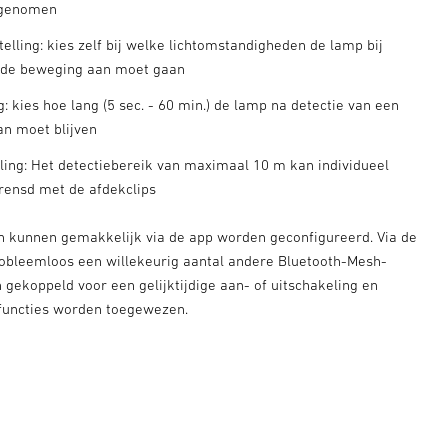
rgenomen
elling: kies zelf bij welke lichtomstandigheden de lamp bij
rde beweging aan moet gaan
ng: kies hoe lang (5 sec. - 60 min.) de lamp na detectie van een
n moet blijven
lling: Het detectiebereik van maximaal 10 m kan individueel
ensd met de afdekclips
gen kunnen gemakkelijk via de app worden geconfigureerd. Via de
obleemloos een willekeurig aantal andere Bluetooth-Mesh-
gekoppeld voor een gelijktijdige aan- of uitschakeling en
functies worden toegewezen.