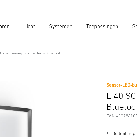
oren
Licht
Systemen
Toepassingen
Se
Voe
Zoek
SC met bewegingsmelder & Bluetooth
smelder & Bluetooth
Sensor-LED-bu
Downloads
Veiligheids- en Waarschuwingsinstructies
L 40 S
Bluetoo
EAN 40078410
Buitenlamp 