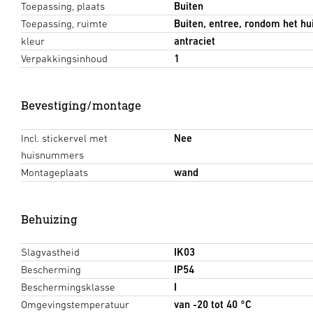
Toepassing, plaats
Buiten
Toepassing, ruimte
Buiten, entree, rondom het hui
kleur
antraciet
Verpakkingsinhoud
1
Bevestiging/montage
Incl. stickervel met
Nee
huisnummers
Montageplaats
wand
Behuizing
Slagvastheid
IK03
Bescherming
IP54
Beschermingsklasse
I
Omgevingstemperatuur
van -20 tot 40 °C