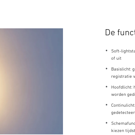
De func
Soft-lightst
of uit
Basislicht: 
registratie
Hoofdlicht: 
worden ged
Continulich
gedetectee
Schemafunct
kiezen tijd