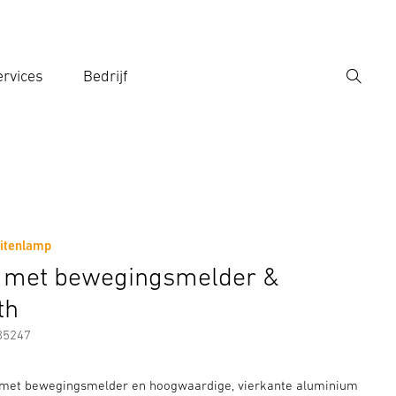
rvices
Bedrijf
Zoek
r een zoekterm in
itenlamp
Fabrikantinformatie
Toebehoren
C met bewegingsmelder &
th
85247
met bewegingsmelder en hoogwaardige, vierkante aluminium