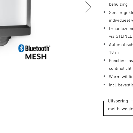
behuizing
Sensor gekl
individueel
Draadloze n
via STEINEL
Automatisch 
10 m
Functies: in
continulicht
Warm wit li
Incl. bevest
Uitvoering