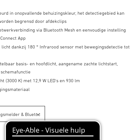
eurd in onopvallende behuizingskleur, het detectiegebied kan
 worden begrensd door afdekclips
etwerkverbinding via Bluetooth Mesh en eenvoudige instelling
 Connect App
licht dankzij 180 ° Infrarood sensor met bewegingsdetectie tot
stelbaar basis- en hoofdlicht, aangename zachte lichtstart,
, schemafunctie
cht (3000 K) met 12,9 W LED's en 930 lm
igingsmateriaal