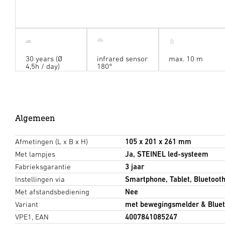
30 years (Ø
infrared sensor
max. 10 m
4,5h / day)
180°
Algemeen
Afmetingen (L x B x H)
105 x 201 x 261 mm
Met lampjes
Ja, STEINEL led-systeem
Fabrieksgarantie
3 jaar
Instellingen via
Smartphone, Tablet, Bluetoot
Met afstandsbediening
Nee
Variant
met bewegingsmelder & Bluet
VPE1, EAN
4007841085247