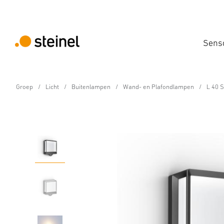
Sens
Groep
Licht
Buitenlampen
Wand- en Plafondlampen
L 40 
Sensor-LED-buitenlamp
L 40 SC met beweging
Eigenschappen
Technische gegevens
Productdetails