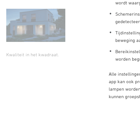
wordt waa
Schemerinst
gedetectee
Tijdinstelli
beweging aa
Bereikinste
Kwaliteit in het kwadraat.
worden begr
Alle instellin
app kan ook pr
lampen worden 
kunnen groeps