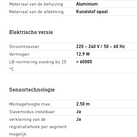
Materiaal van de behuizing
Aluminium
Materiaal van de afdekking
Kunststof opaal
Elektrische versie
Stroomtoevoer
220 – 240 V / 50 – 60 Hz
Vermogen
12,9 W
LB-normering voeding bij 25
> 60000
°C
Sensortechnologie
Montagehoogte max.
2,50 m
Slavemodus instelbaar
Ja
verkleining van de
Ja
registratiehoek per segment
mogelijk