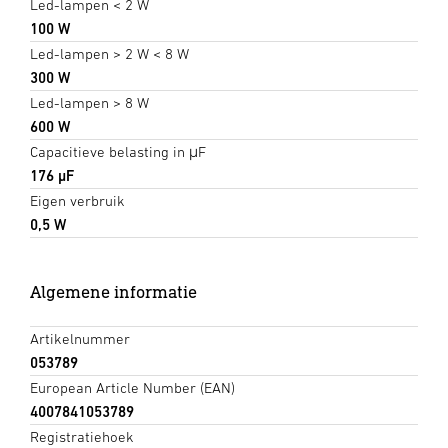
Led-lampen < 2 W
100 W
Led-lampen > 2 W < 8 W
300 W
Led-lampen > 8 W
600 W
Capacitieve belasting in μF
176 µF
Eigen verbruik
0,5 W
Algemene informatie
Artikelnummer
053789
European Article Number (EAN)
4007841053789
Registratiehoek