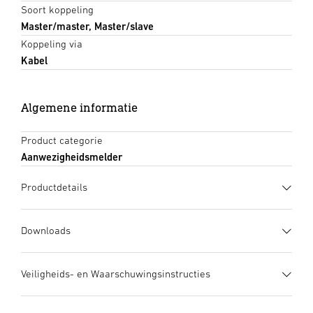
Soort koppeling
Master/master, Master/slave
Koppeling via
Kabel
Algemene informatie
Product categorie
Aanwezigheidsmelder
Productdetails
Downloads
Gegevensblad
(PDF, 1097 KB)
Veiligheids- en Waarschuwingsinstructies
Download starten
1. Belangrijke productinformatie