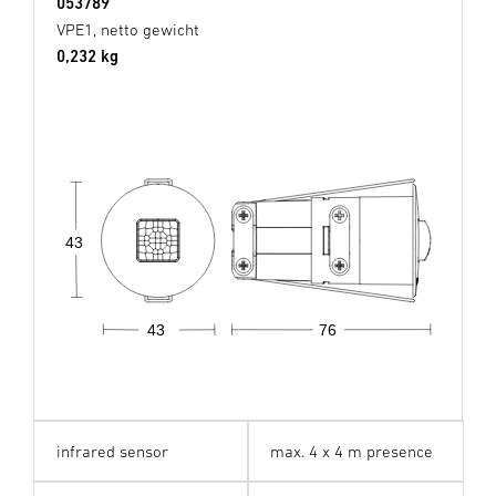
053789
VPE1, netto gewicht
0,232 kg
43
43
76
infrared sensor
max. 4 x 4 m presence