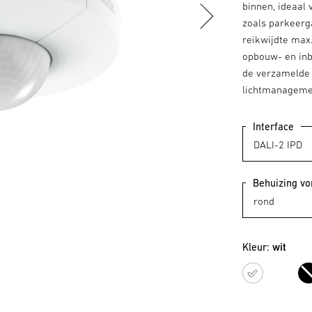
binnen, ideaal
zoals parkeerg
reikwijdte max.
opbouw- en inb
de verzamelde
lichtmanagemen
Interface
Behuizing v
Kleur:
wit
wit