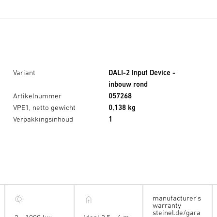
Variant
DALI-2 Input Device -
inbouw rond
Artikelnummer
057268
VPE1, netto gewicht
0,138 kg
Verpakkingsinhoud
1
manufacturer's
warranty
steinel.de/gara