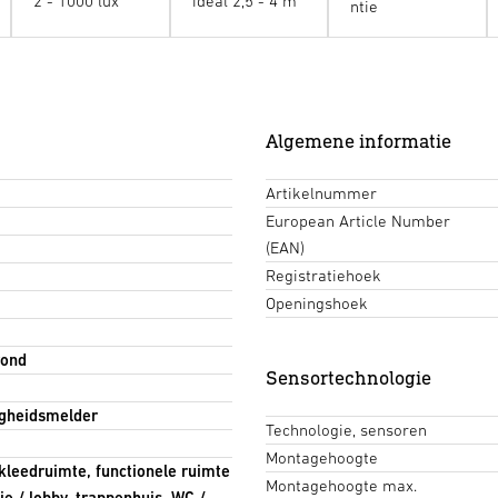
2 - 1000 lux
ideal 2,5 - 4 m
ntie
Algemene informatie
Artikelnummer
European Article Number
(EAN)
Registratiehoek
Openingshoek
rond
Sensortechnologie
gheidsmelder
Technologie, sensoren
Montagehoogte
mkleedruimte, functionele ruimte
Montagehoogte max.
ie / lobby, trappenhuis, WC /