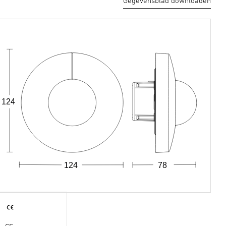
Gegevensblad downloaden
124
124
78