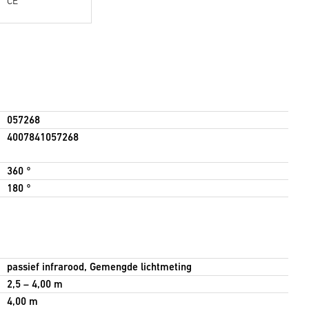
CE
057268
4007841057268
360 °
180 °
passief infrarood, Gemengde lichtmeting
2,5 – 4,00 m
4,00 m