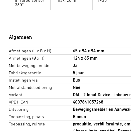
infrared sensor
max. 20 m
IP20
360°
Algemeen
Afmetingen (L x B x H)
65 x 94 x 94 mm
Afmetingen (Ø x H)
124 x 65 mm
Met bewegingsmelder
Ja
Fabrieksgarantie
5 jaar
Instellingen via
Bus
Met afstandsbediening
Nee
Variant
DALI-2 Input Device - inbouw 
VPE1, EAN
4007841057268
Uitvoering
Bewegingsmelder en Aanwezi
Toepassing, plaats
Binnen
Toepassing, ruimte
produktie, verblijfsruimte, o
/ bergruimte, sporthal, Recept