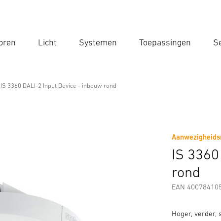
oren
Licht
Systemen
Toepassingen
Se
Voe
Zoek
IS 3360 DALI-2 Input Device - inbouw rond
evice - inbouw rond
Aanwezigheidsm
Downloads
Veiligheids- en Waarschuwingsinstructies
IS 3360
rond
EAN 40078410
Hoger, verder,