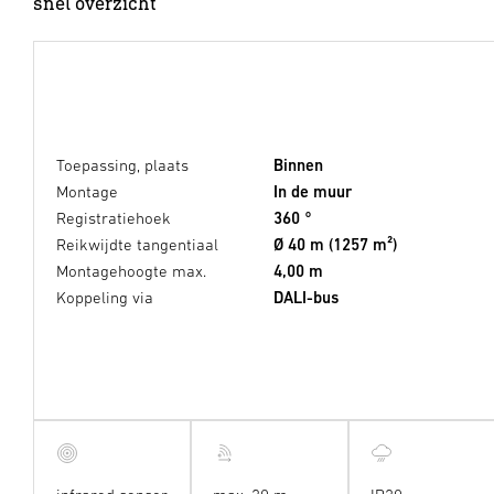
snel overzicht
Toepassing, plaats
Binnen
Montage
In de muur
Registratiehoek
360 °
Reikwijdte tangentiaal
Ø 40 m (1257 m²)
Montagehoogte max.
4,00 m
Koppeling via
DALI-bus