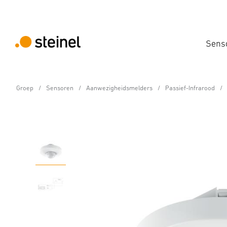
Sens
Groep
Sensoren
Aanwezigheidsmelders
Passief-Infrarood
Aanwezigheidsmelder - Professional Line
IS 3360 DALI-2 Input D
Eigenschappen
Technische gegevens
Productdetails