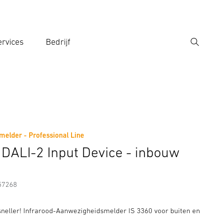
rvices
Bedrijf
Zoek
r een zoekterm in
elder - Professional Line
Fabrikantinformatie
Toebehoren
 DALI-2 Input Device - inbouw
57268
 sneller! Infrarood-Aanwezigheidsmelder IS 3360 voor buiten en