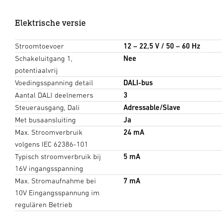
Elektrische versie
Stroomtoevoer
12 – 22,5 V / 50 – 60 Hz
Schakeluitgang 1,
Nee
potentiaalvrij
Voedingsspanning detail
DALI-bus
Aantal DALI deelnemers
3
Steuerausgang, Dali
Adressable/Slave
Met busaansluiting
Ja
Max. Stroomverbruik
24 mA
volgens IEC 62386-101
Typisch stroomverbruik bij
5 mA
16V ingangsspanning
Max. Stromaufnahme bei
7 mA
10V Eingangsspannung im
regulären Betrieb