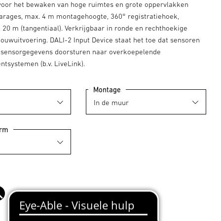
 voor het bewaken van hoge ruimtes en grote oppervlakken
arages, max. 4 m montagehoogte, 360° registratiehoek,
 20 m (tangentiaal). Verkrijgbaar in ronde en rechthoekige
ouwuitvoering. DALI-2 Input Device staat het toe dat sensoren
 sensorgegevens doorsturen naar overkoepelende
tsystemen (b.v. LiveLink).
Montage
orm
zwart