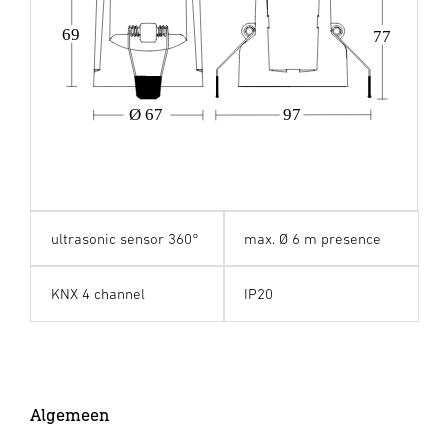
69
77
Ø 67
97
ultrasonic sensor 360°
max. Ø 6 m presence
KNX 4 channel
IP20
Algemeen