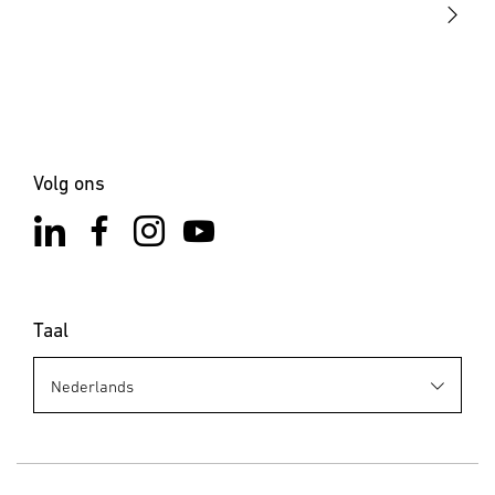
6. Verwijderen
Elektrische apparaten, toebehoren en verpakkingen dienen
milieuvriendelijk gerecycled te worden. Doe elektrische
apparaten niet bij het huisvuil! Alleen voor EU-landen:
Conform de geldende Europese richtlijn voor verbruikte
elektrische en elektronische apparatuur en hun
Volg ons
implementatie in nationaal recht, dienen niet langer
bruikbare elektrische apparaten gescheiden ingezameld
en milieuvriendelijk gerecycled te worden.
Taal