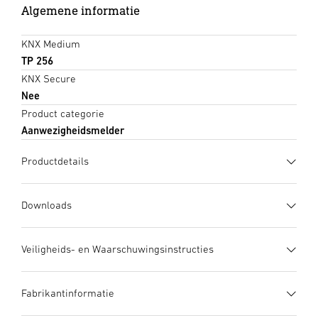
Algemene informatie
KNX Medium
TP 256
KNX Secure
Nee
Product categorie
Aanwezigheidsmelder
Productdetails
Downloads
Gegevensblad
(PDF, 1378 KB)
Veiligheids- en Waarschuwingsinstructies
Download starten
1. Belangrijke productinformatie
Fabrikantinformatie
Zorgvuldig doorlezen en bewaren a.u.b.! – Rechten uit het
Gebruiksaanwijzing
(PDF, 12 MB)
auteursrecht voorbehouden. Vermenigvuldiging, ook
Download starten