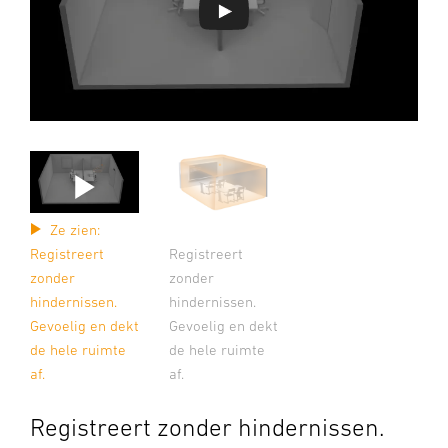
Ze zien:
Registreert
Registreert
zonder
zonder
hindernissen.
hindernissen.
Gevoelig en dekt
Gevoelig en dekt
de hele ruimte
de hele ruimte
af.
af.
Registreert zonder hindernissen.