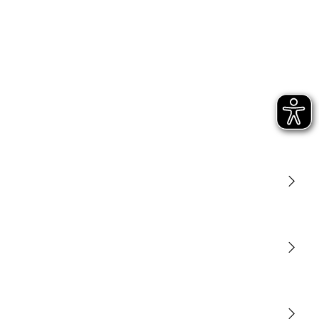
Licht
Sensoren
STEINEL Tools
Onze missie
STEINEL Solutions
Contact