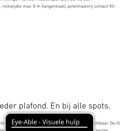
, reikwijdte max. 8 m (tangentiaal), potentiaalvrij contact 50-
ieder plafond. En bij alle spots.
hting van spots in verlaagde plafonds vrijwel onzichtbaar. De IS
dere gangbare spothouder. Daarom lijkt hij op het eerste