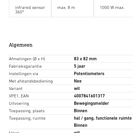
infrared sensor
max. 8 m
1000 W max.
360°
Algemeen
Afmetingen (Ø x H)
83 x 82 mm
Fabrieksgarantie
5 jaar
Instellingen via
Potentiometers
Met afstandsbediening
Nee
Variant
wit
VPE1, EAN
4007841601317
Uitvoering
Bewegingsmelder
Toepassing, plaats
Binnen
Toepassing, ruimte
hal / gang, functionele ruimt
Binnen
kleur
wit