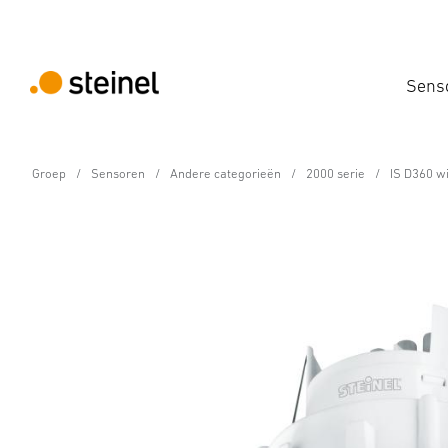
Sens
Groep
Sensoren
Andere categorieën
2000 serie
IS D360 wi
Bewegingsmelder - Professional Line
IS D360 wit
Eigenschappen
Technische gegevens
Productdetails