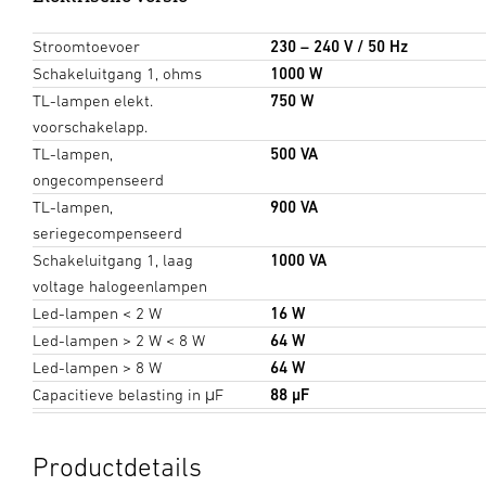
Stroomtoevoer
230 – 240 V / 50 Hz
Schakeluitgang 1, ohms
1000 W
TL-lampen elekt.
750 W
voorschakelapp.
TL-lampen,
500 VA
ongecompenseerd
TL-lampen,
900 VA
seriegecompenseerd
Schakeluitgang 1, laag
1000 VA
voltage halogeenlampen
Led-lampen < 2 W
16 W
Led-lampen > 2 W < 8 W
64 W
Led-lampen > 8 W
64 W
Capacitieve belasting in μF
88 µF
Productdetails