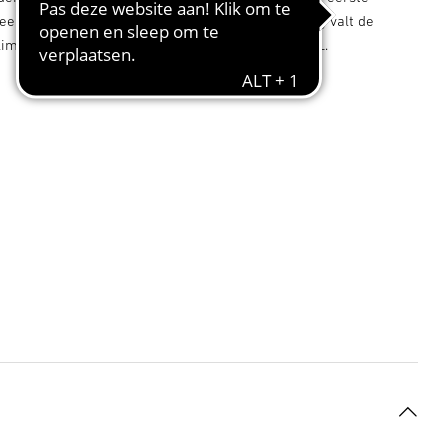
een lamp (bijv. GU10). Pas bij nadere beschouwing valt de
Slim geïntegreerde sensortechnologie van STEINEL.