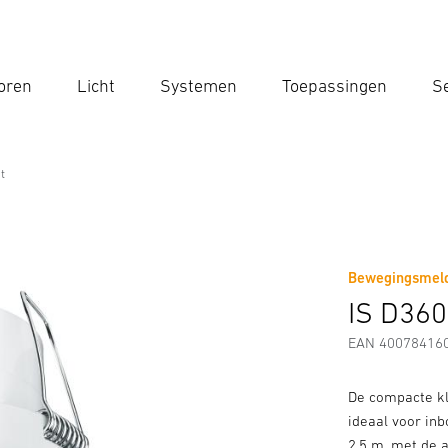
oren
Licht
Systemen
Toepassingen
Se
Voe
Zoek
t
Bewegingsmelde
Downloads
Veiligheids- en Waarschuwingsinstructies
IS D360
EAN 40078416
De compacte kl
ideaal voor in
2,5 m, met de 