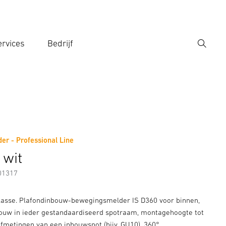
rvices
Bedrijf
Zoek
r een zoekterm in
r - Professional Line
Fabrikantinformatie
 wit
01317
asse. Plafondinbouw-bewegingsmelder IS D360 voor binnen,
bouw in ieder gestandaardiseerd spotraam, montagehoogte tot
afmetingen van een inbouwspot (bijv. GU10), 360°