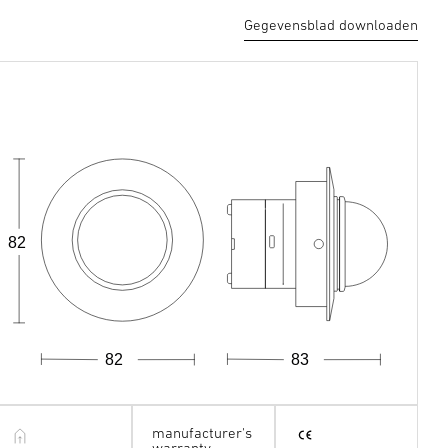
Gegevensblad downloaden
82
82
83
manufacturer's
warranty