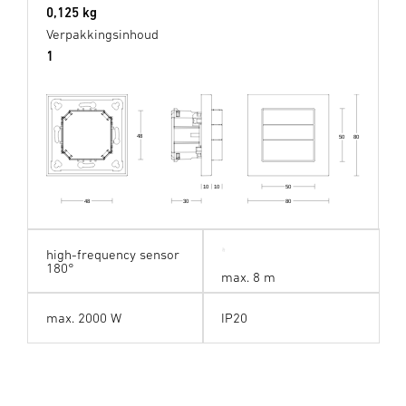
0,125 kg
Verpakkingsinhoud
1
48
50
80
50
10
10
80
48
30
high-frequency sensor
180°
max. 8 m
max. 2000 W
IP20