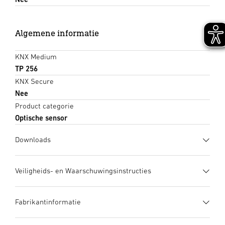
Algemene informatie
KNX Medium
TP 256
KNX Secure
Nee
Product categorie
Optische sensor
Downloads
Gegevensblad
(PDF, 1293 KB)
Veiligheids- en Waarschuwingsinstructies
Download starten
1. Belangrijke productinformatie
Fabrikantinformatie
Zorgvuldig doorlezen en bewaren a.u.b.! – Rechten uit het
Gebruiksaanwijzing
(PDF, 5 MB)
auteursrecht voorbehouden. Vermenigvuldiging, ook
Download starten
Fabrikant