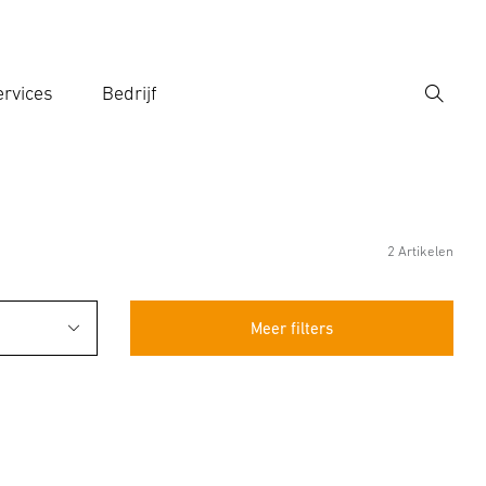
rvices
Bedrijf
Zoek
r een zoekterm in
2 Artikelen
Meer filters