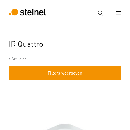
Zoek
Voer een zoekterm in
IR Quattro
Zoek
6 Artikelen
Filters weergeven