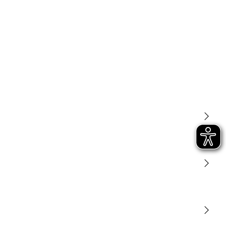
Licht
Sensoren
STEINEL Tools
Onze missie
STEINEL Solutions
Contact