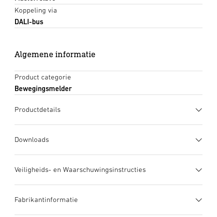
Koppeling via
DALI-bus
Algemene informatie
Product categorie
Bewegingsmelder
Productdetails
Downloads
Gegevensblad
(PDF, 1195 KB)
Veiligheids- en Waarschuwingsinstructies
Download starten
1. Belangrijke productinformatie
Fabrikantinformatie
Zorgvuldig doorlezen en bewaren a.u.b.! – Rechten uit het
Gebruiksaanwijzing
(PDF, 5 MB)
auteursrecht voorbehouden. Vermenigvuldiging, ook
Download starten