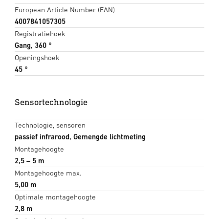
European Article Number (EAN)
4007841057305
Registratiehoek
Gang, 360 °
Openingshoek
45 °
Sensortechnologie
Technologie, sensoren
passief infrarood, Gemengde lichtmeting
Montagehoogte
2,5 – 5 m
Montagehoogte max.
5,00 m
Optimale montagehoogte
2,8 m