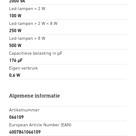
2000 VA
Led-lampen < 2 W
100 W
Led-lampen > 2 W < 8 W
250 W
Led-lampen > 8 W
500 W
Capacitieve belasting in μF
176 µF
Eigen verbruik
0,6 W
Algemene informatie
Artikelnummer
066109
European Article Number (EAN)
4007841066109