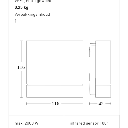
VPE1, netto gewicht
0,25 kg
Verpakkingsinhoud
1
116
116
42
max. 2000 W
infrared sensor 180°