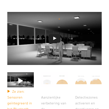
Ze zien:
Sensoren
Aanzienlijke
Detectiezones
geïntegreerd in
verbetering van
activeren en
het Bluetooth-
de
deactiveren en