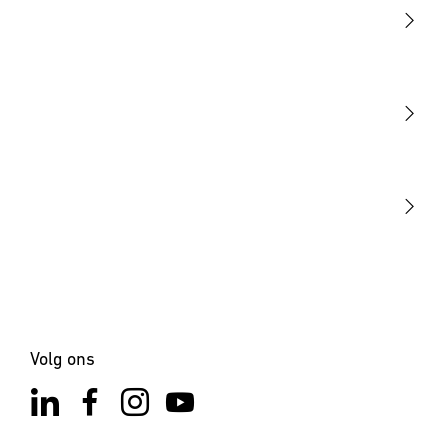
Licht
Sensoren
STEINEL Tools
Onze missie
STEINEL Solutions
Contact
Volg ons