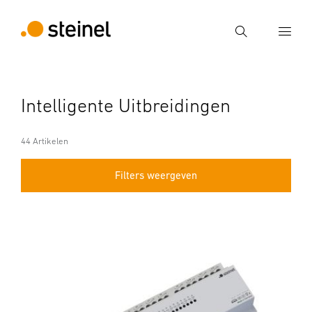
Zoek
Voer een zoekterm in
Intelligente Uitbreidingen
Zoek
44 Artikelen
Filters weergeven