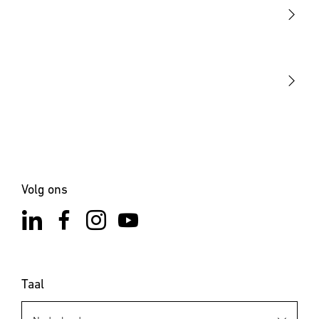
Sensoren
STEINEL Tools
Onze missie
STEINEL Solutions
Contact
Volg ons
Taal