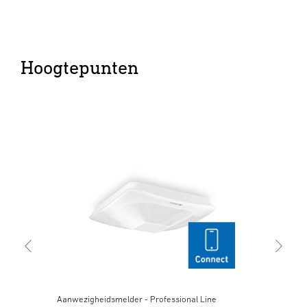
Hoogtepunten
Aanwezigheidsmelder - Professional Line
Aan