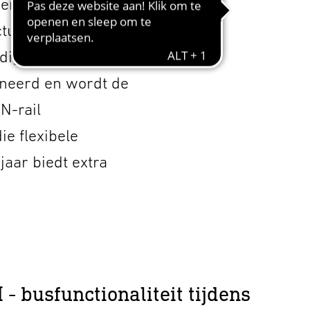
eem zijn
ctuators en
ig compatibel zijn
ineerd en wordt de
N-rail
e flexibele
jaar biedt extra
- busfunctionaliteit tijdens