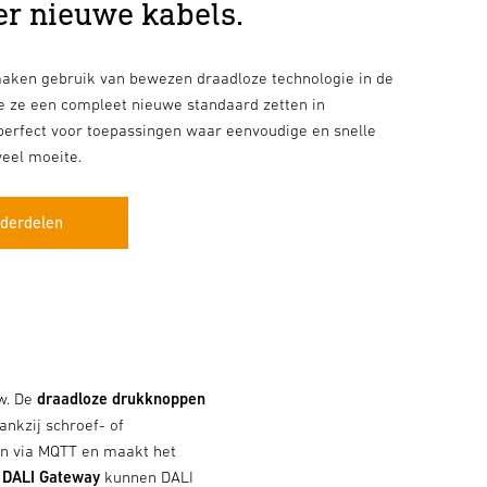
er nieuwe kabels.
ken gebruik van bewezen draadloze technologie in de
 ze een compleet nieuwe standaard zetten in
perfect voor toepassingen waar eenvoudige en snelle
veel moeite.
derdelen
w. De
draadloze drukknoppen
nkzij schroef- of
n via MQTT en maakt het
 DALI Gateway
kunnen DALI