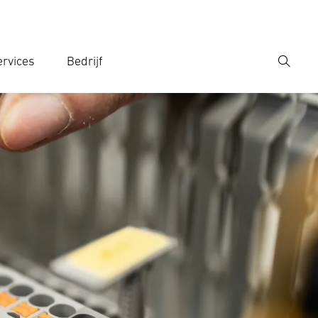
rvices
Bedrijf
Zoek
r een zoekterm in