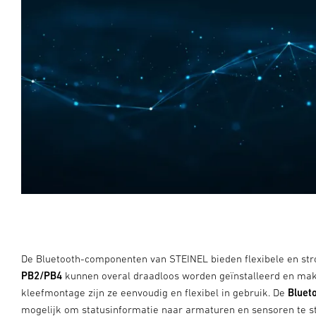
De Bluetooth-componenten van STEINEL bieden flexibele en str
PB2/PB4
kunnen overal draadloos worden geïnstalleerd en mak
kleefmontage zijn ze eenvoudig en flexibel in gebruik. De
Bluet
mogelijk om statusinformatie naar armaturen en sensoren te stu