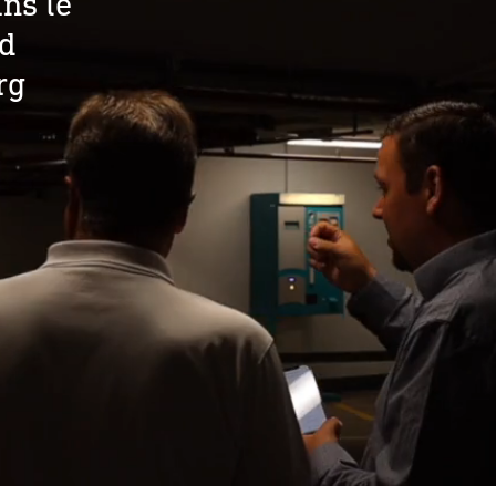
ns le
nd
rg