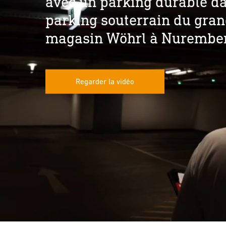
avec un parking durable da
parking souterrain du gra
magasin Wöhrl à Nurembe
Regarder la vidéo