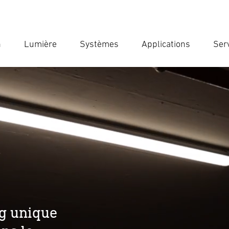
n
Lumière
Systèmes
Applications
Ser
Ent
Reche
g unique