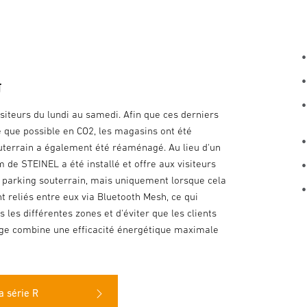
g
teurs du lundi au samedi. Afin que ces derniers
e que possible en CO2, les magasins ont été
outerrain a également été réaménagé. Au lieu d'un
 de STEINEL a été installé et offre aux visiteurs
le parking souterrain, mais uniquement lorsque cela
t reliés entre eux via Bluetooth Mesh, ce qui
es différentes zones et d'éviter que les clients
rage combine une efficacité énergétique maximale
a série R