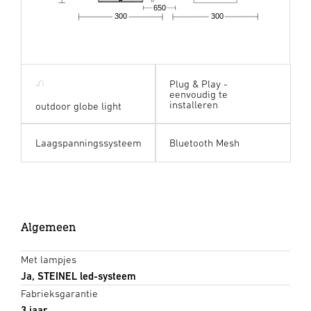
650
300
300
Plug & Play -
eenvoudig te
installeren
outdoor globe light
Laagspanningssysteem
Bluetooth Mesh
Algemeen
Met lampjes
Ja, STEINEL led-systeem
Fabrieksgarantie
3 jaar