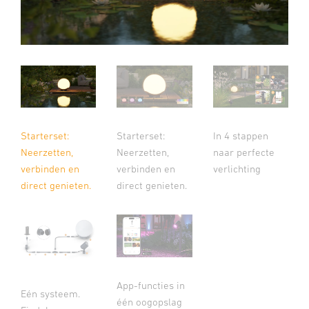
Starterset:
Starterset:
In 4 stappen
Neerzetten,
Neerzetten,
naar perfecte
verbinden en
verbinden en
verlichting
direct genieten.
direct genieten.
App-functies in
Eén systeem.
één oogopslag