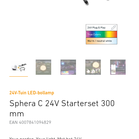
24V-Tuin LED-bollamp
Sphera C 24V Starterset 300
mm
EAN 4007841094829
Your garden. Your light. Met het 24V