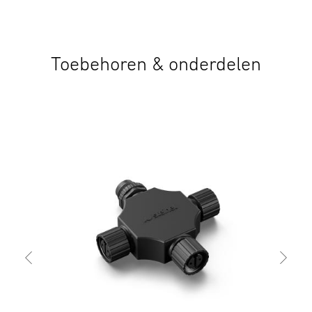
Fabrikant
0,209 kg
inhoud is auteursrechtelijk beschermd, en
STEINEL GmbH
Verpakkingsinhoud
vermenigvuldiging, zelfs gedeeltelijk, is alleen toegestaan
Dieselstraße 80-84
1
met onze uitdrukkelijke toestemming.
33442 Herzebrock-Clarholz
Toebehoren & onderdelen
Duitsland
2. Algemene Veiligheidsvoorschriften
Plug & Play -
product@steinel.de
eenvoudig te
Er bestaat gevaar voor elektrische schokken, aangezien
installeren
IP67
230 V levensgevaarlijk kan zijn. Onderbreek de
spanningstoevoer voordat u werkzaamheden aan het
manufacture's
apparaat uitvoert. Zorg ervoor dat de elektrische kabel die
warranty
wordt aangesloten spanningsvrij is. Schakel hiervoor eerst
steinel.de/garantie
Laagspanningssysteem
24V
de stroom uit en controleer met een spanningstester of de
Voe
kabel spanningsloos is. De installatie van het apparaat
vereist werkzaamheden aan de netspanning en moet
daarom vakkundig worden uitgevoerd volgens de
Algemeen
gebruikelijke installatievoorschriften en
aansluitingsvoorwaarden (bijvoorbeeld DE - VDE 0100, AT -
ÖVE / ÖNORM E8001-1, CH - SEV 1000). Gebruik uitsluitend
Met lampjes
originele reserveonderdelen. Reparaties mogen alleen
Nee
door een gespecialiseerd bedrijf worden uitgevoerd.