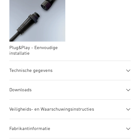
Plug&Play - Eenvoudige
installatie
Technische gegevens
snel overzicht
Gegevensblad downloaden
Downloads
Gegevensblad
(PDF, 745 KB)
Toepassing, plaats
Veiligheids- en Waarschuwingsinstructies
Download starten
Buiten
Artikelnummer
1. Belangrijke Productinformatie
089283
Fabrikantinformatie
Lees deze productinformatie zorgvuldig door en bewaar
Aanbestedingstekst DOCX
(DOCX, 7722 Bytes)
VPE1, netto gewicht
deze op een veilige plaats voor toekomstig gebruik. De
Download starten