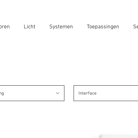
oren
Licht
Systemen
Toepassingen
Se
Voe
Zoek
ng
Interface