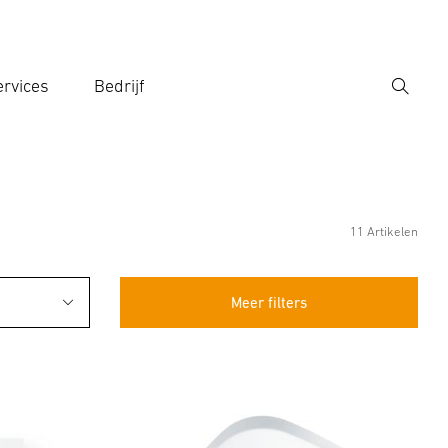
rvices
Bedrijf
Zoek
r een zoekterm in
11 Artikelen
Meer filters