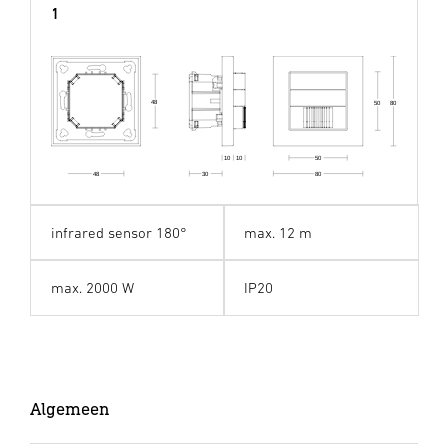
1
48
50
80
50
10
10
80
48
30
infrared sensor 180°
max. 12 m
max. 2000 W
IP20
Algemeen