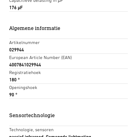
Capacitieve belasting in μF
176 µF
Algemene informatie
Artikelnummer
029944
European Article Number (EAN)
4007841029944
Registratiehoek
180 °
Openingshoek
90 °
Sensortechnologie
Technologie, sensoren
passief infrarood, Gemengde lichtmeting