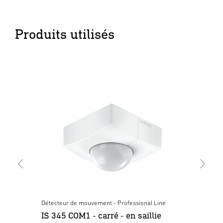
Produits utilisés
Détecteur de mouvement - Professional Line
Dét
IS 345 COM1 - carré - en saillie
IS