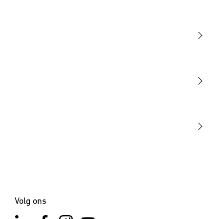
Licht
Sensoren
STEINEL Tools
Onze missie
STEINEL Solutions
Contact
Volg ons