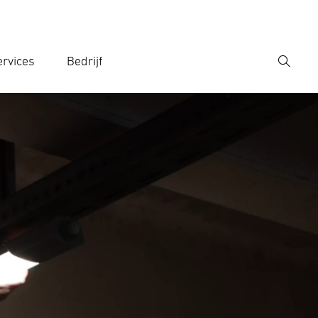
rvices
Bedrijf
Zoek
r een zoekterm in