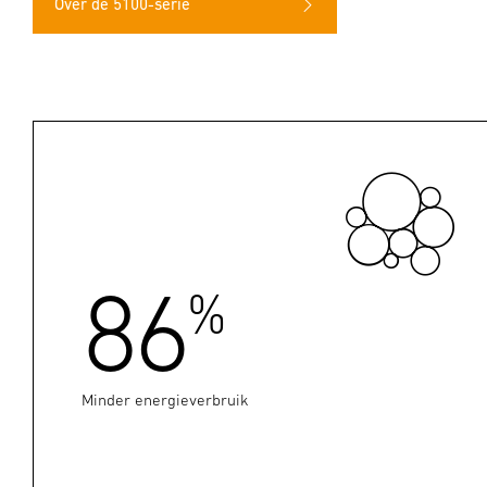
Over de 5100-serie
86
%
Minder energieverbruik