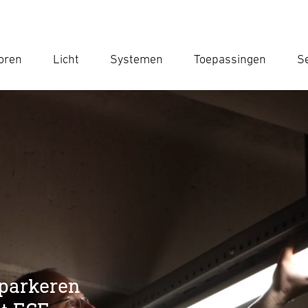
oren
Licht
Systemen
Toepassingen
Se
Voe
Zoek
- parkeren