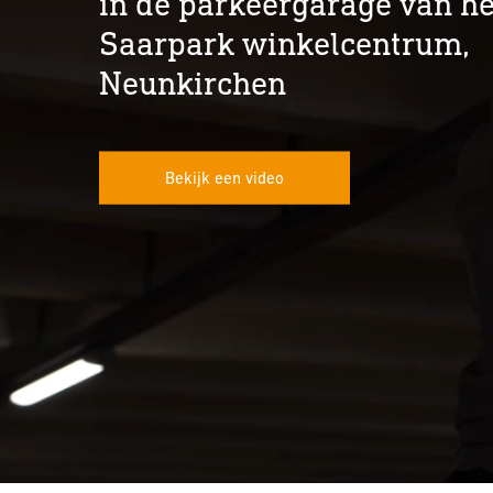
in de parkeergarage van h
Saarpark winkelcentrum,
Neunkirchen
Bekijk een video