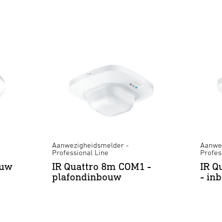
Aanwezigheidsmelder -
Aanwez
Professional Line
Profes
ouw
IR Quattro 8m COM1 -
IR Q
plafondinbouw
- in