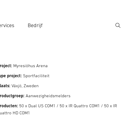
rvices
Bedrijf
Zoek
r een zoekterm in
roject:
Myresiöhus Arena
ype project:
Sportfaciliteit
laats:
Växjö, Zweden
roductgroep:
Aanwezigheidsmelders
roducten:
50 x Dual US COM1 / 50 x IR Quattro COM1 / 50 x IR
uattro HD COM1