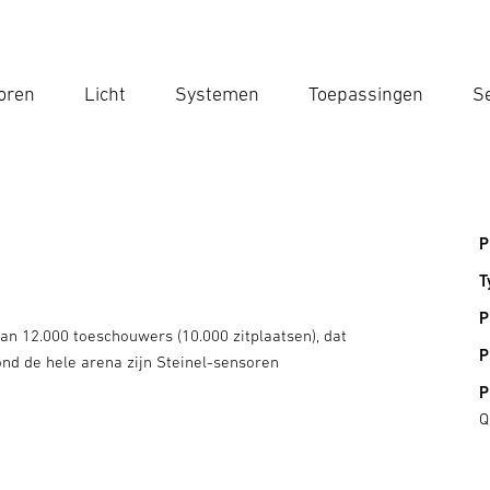
oren
Licht
Systemen
Toepassingen
Se
Voe
Zoek
P
T
P
an 12.000 toeschouwers (10.000 zitplaatsen), dat
P
rond de hele arena zijn Steinel-sensoren
P
Q