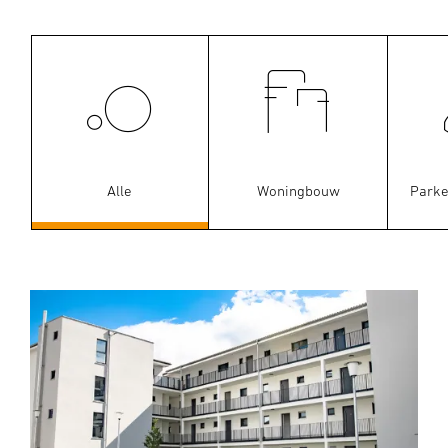
Alle
Woningbouw
Parke