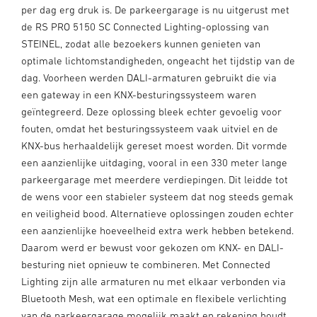
per dag erg druk is. De parkeergarage is nu uitgerust met
de RS PRO 5150 SC Connected Lighting-oplossing van
STEINEL, zodat alle bezoekers kunnen genieten van
optimale lichtomstandigheden, ongeacht het tijdstip van de
dag. Voorheen werden DALI-armaturen gebruikt die via
een gateway in een KNX-besturingssysteem waren
geïntegreerd. Deze oplossing bleek echter gevoelig voor
fouten, omdat het besturingssysteem vaak uitviel en de
KNX-bus herhaaldelijk gereset moest worden. Dit vormde
een aanzienlijke uitdaging, vooral in een 330 meter lange
parkeergarage met meerdere verdiepingen. Dit leidde tot
de wens voor een stabieler systeem dat nog steeds gemak
en veiligheid bood. Alternatieve oplossingen zouden echter
een aanzienlijke hoeveelheid extra werk hebben betekend.
Daarom werd er bewust voor gekozen om KNX- en DALI-
besturing niet opnieuw te combineren. Met Connected
Lighting zijn alle armaturen nu met elkaar verbonden via
Bluetooth Mesh, wat een optimale en flexibele verlichting
van de parkeergarage mogelijk maakt en rekening houdt