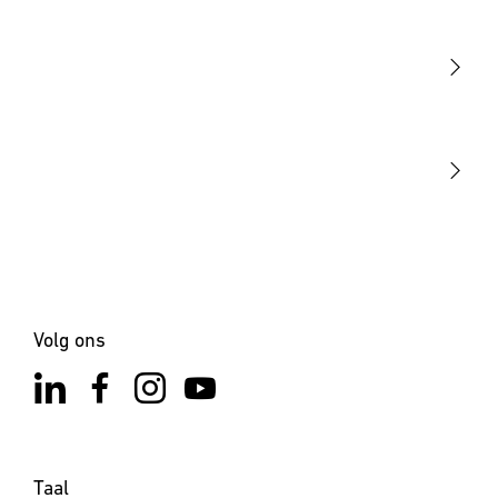
Licht
Sensoren
STEINEL Tools
Onze missie
STEINEL Solutions
Contact
Volg ons
Taal