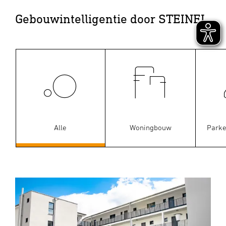
Gebouwintelligentie door STEINEL
Alle
Woningbouw
Parke