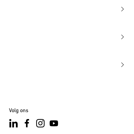
Licht
Sensoren
STEINEL Tools
Onze missie
STEINEL Solutions
Contact
Volg ons