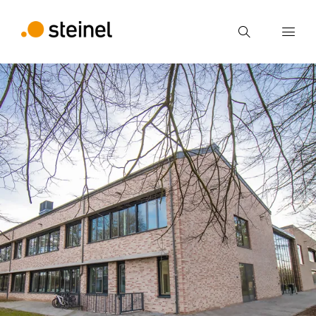
Zoek
Voer een zoekterm in
Zoek