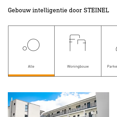
Gebouw intelligentie door STEINEL
Alle
Woningbouw
Parke