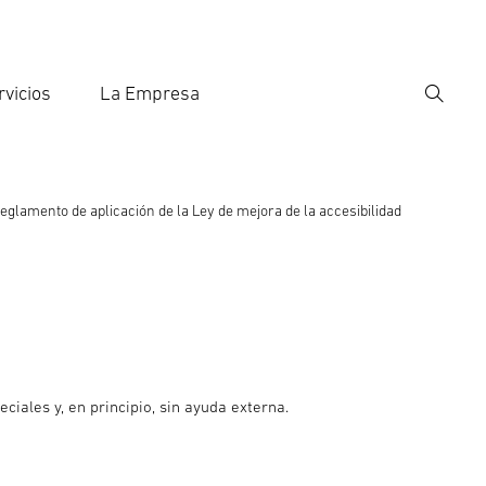
rvicios
La Empresa
Búsqu
roducir el término de búsqueda
eda
glamento de aplicación de la Ley de mejora de la accesibilidad
ciales y, en principio, sin ayuda externa.