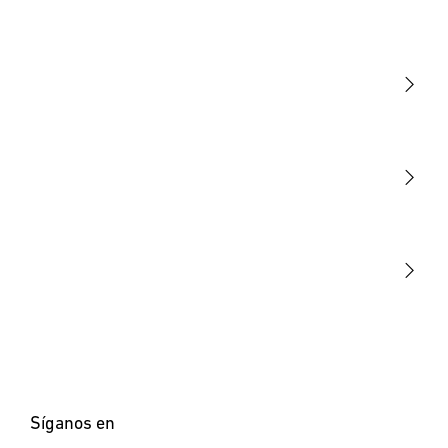
Luminarias
Sensores
STEINEL Tools
Nuestra misión
STEINEL Solutions
Contacto
Síganos en