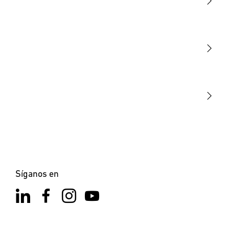
Luminarias
Sensores
STEINEL Tools
Nuestra misión
STEINEL Solutions
Contacto
Síganos en