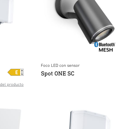
etooth - blanco
tracita
tracita
×
×
×
×
Foco LED con sensor
Spot ONE SC
 del producto