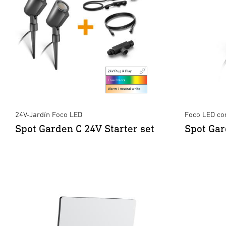
XLED PRO Expanse SC
XLED Protec
XLED Protec
XLE
24V-Jardín Foco LED
Foco LED co
Spot Garden C 24V Starter set
Spot Ga