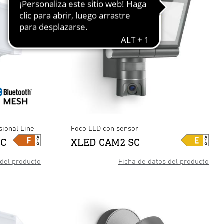
sional Line
Foco LED con sensor
SC
XLED CAM2 SC
 del producto
Ficha de datos del producto