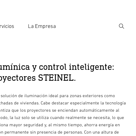
rvicios
La Empresa
Búsqu
roducir el término de búsqueda
eda
mínica y control inteligente:
oyectores STEINEL.
 solución de iluminación ideal para zonas exteriores como
achadas de viviendas. Cabe destacar especialmente la tecnología
antiza que los proyectores se enciendan automáticamente al
do, la luz solo se utiliza cuando realmente se necesita, lo que
ona mayor seguridad y, al mismo tiempo, ahorra energía en
n permanente sin presencia de personas. Con una altura de