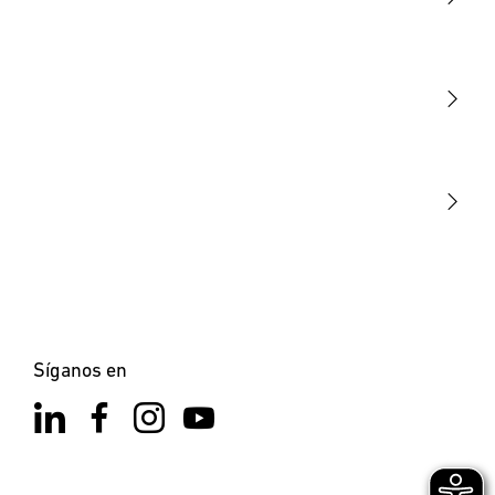
Luminarias
Sensores
STEINEL Tools
Nuestra misión
STEINEL Solutions
Contacto
Síganos en