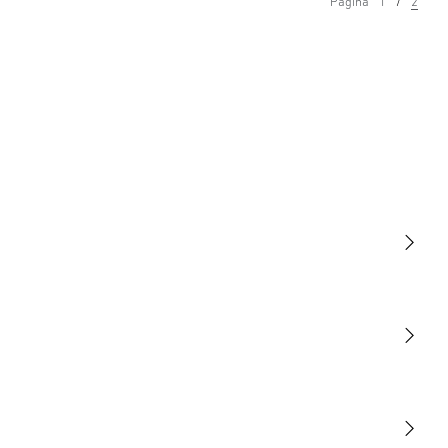
Página
1
2
Luminarias
Sensores
STEINEL Tools
Nuestra misión
STEINEL Solutions
Contacto