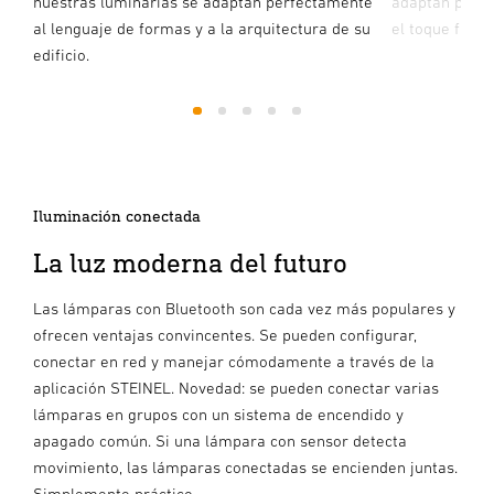
as,
nuestras luminarias se adaptan perfectamente
adaptan perfe
al lenguaje de formas y a la arquitectura de su
el toque final 
edificio.
1
2
3
4
5
Iluminación conectada
La luz moderna del futuro
Las lámparas con Bluetooth son cada vez más populares y
ofrecen ventajas convincentes. Se pueden configurar,
conectar en red y manejar cómodamente a través de la
aplicación STEINEL. Novedad: se pueden conectar varias
lámparas en grupos con un sistema de encendido y
apagado común. Si una lámpara con sensor detecta
movimiento, las lámparas conectadas se encienden juntas.
Simplemente práctico.