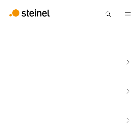
Búsqueda
Introducir el término de búsqueda
Búsqueda
Luminarias
Sensores
STEINEL Tools
Nuestra misión
STEINEL Solutions
Contacto