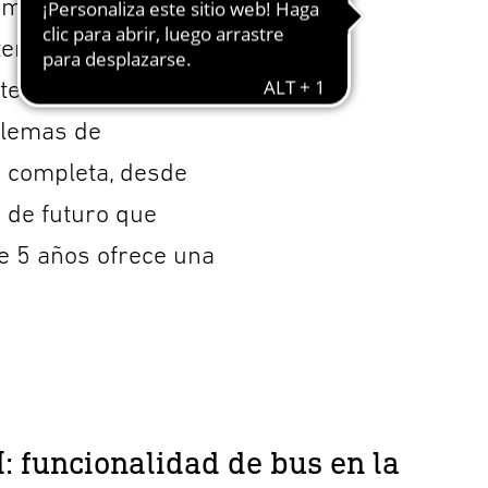
os moderno está
terruptores,
istema STEINEL, que
blemas de
n completa, desde
a de futuro que
de 5 años ofrece una
 funcionalidad de bus en la