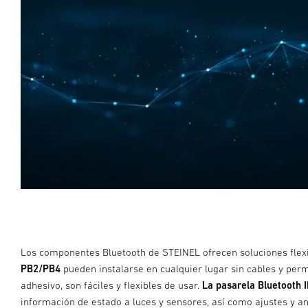
Los componentes Bluetooth de STEINEL ofrecen soluciones flexib
PB2/PB4
pueden instalarse en cualquier lugar sin cables y perm
adhesivo, son fáciles y flexibles de usar.
La pasarela Bluetooth 
información de estado a luces y sensores, así como ajustes y 