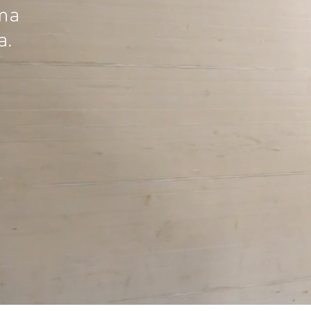
ima
a.