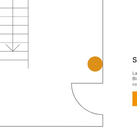
S
La
Bl
co