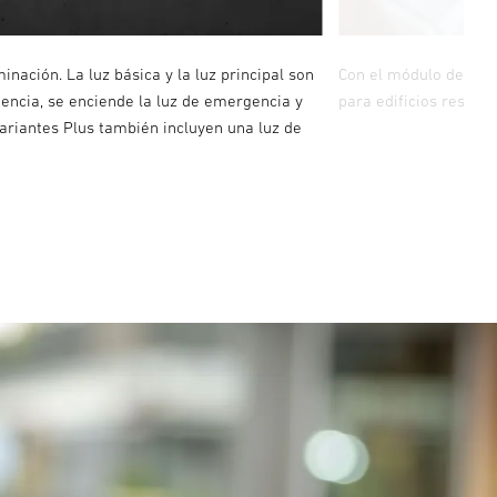
nación. La luz básica y la luz principal son
Con el módulo de luz 
encia, se enciende la luz de emergencia y
para edificios residen
variantes Plus también incluyen una luz de