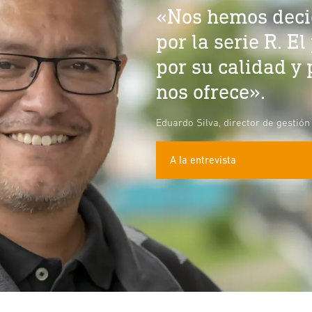
«Nos hemos deci
por la serie R. E
por su calidad y 
nos ofrece».
Eduardo Silva, director de gesti
A la entrevista