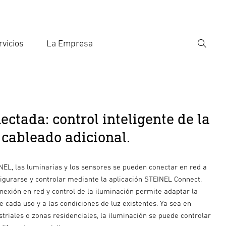
rvicios
La Empresa
Búsqu
roducir el término de búsqueda
eda
ctada: control inteligente de la
 cableado adicional.
EL, las luminarias y los sensores se pueden conectar en red a
igurarse y controlar mediante la aplicación STEINEL Connect.
exión en red y control de la iluminación permite adaptar la
e cada uso y a las condiciones de luz existentes. Ya sea en
ustriales o zonas residenciales, la iluminación se puede controlar