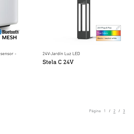
sensor -
24V-Jardín Luz LED
Stela C 24V
Página
1
2
3