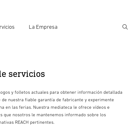
rvicios
La Empresa
Búsqu
roducir el término de búsqueda
eda
de servicios
logos y folletos actuales para obtener información detallada
e de nuestra fiable garantía de fabricante y experimente
a en las ferias. Nuestra mediateca le ofrece vídeos e
ras que nosotros le mantenemos informado sobre los
mativas REACH pertinentes.