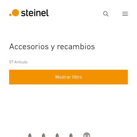
Búsqueda
Introducir el término de búsqueda
Accesorios y recambios
Búsqueda
57 Artículo
Mostrar filtro