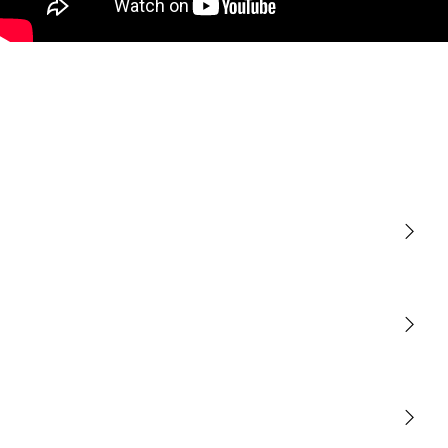
Luminarias
Sensores
STEINEL Tools
Nuestra misión
STEINEL Solutions
Contacto