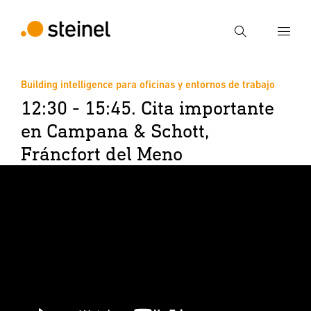
Búsqueda
Building intelligence para oficinas y entornos de trabajo
Introducir el término de búsqueda
12:30 - 15:45. Cita importante
Búsqueda
en Campana & Schott,
Fráncfort del Meno