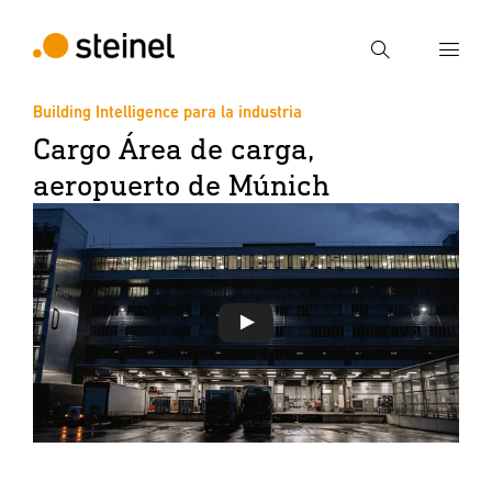
Búsqueda
Building Intelligence para la industria
Cargo Área de carga,
Introducir el término de búsqueda
Búsqueda
aeropuerto de Múnich
Ejecutar