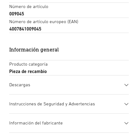
Número de artículo
009045
Número de artículo europeo (EAN)
4007841009045
Información general
Producto categoría
Pieza de recambio
Descargas
Ficha de datos
(PDF, 865 KB)
Instrucciones de Seguridad y Advertencias
Iniciar descarga
1. Información de producto importante
Información del fabricante
¡Leer detenidamente y conservar para futuras consultas! –
Texto de la licitación DOCX
(DOCX, 7527 Bytes)
Protegido por derechos de autor. Queda terminantemente
Iniciar descarga
Fabricante