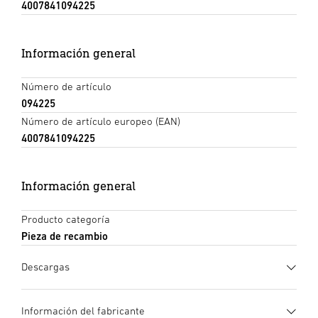
4007841094225
Información general
Número de artículo
094225
Número de artículo europeo (EAN)
4007841094225
Información general
Producto categoría
Pieza de recambio
Descargas
Instrucciones de uso
(PDF, 5 MB)
Información del fabricante
Iniciar descarga