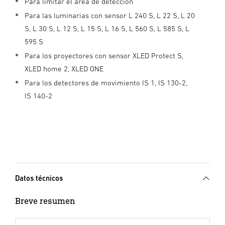
Para limitar el área de detección
Para las luminarias con sensor L 240 S, L 22 S, L 20
S, L 30 S, L 12 S, L 15 S, L 16 S, L 560 S, L 585 S, L
595 S
Para los proyectores con sensor XLED Protect S,
XLED home 2, XLED ONE
Para los detectores de movimiento IS 1, IS 130-2,
IS 140-2
Datos técnicos
Breve resumen