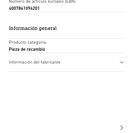
Número de artículo europeo (EAN)
4007841094201
Información general
Producto categoría
Pieza de recambio
Información del fabricante
Fabricante
STEINEL GmbH
Dieselstraße 80-84
33442 Herzebrock-Clarholz
Alemania
product@steinel.de