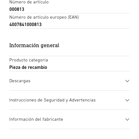
Número de artículo
000813
Número de artículo europeo (EAN)
4007841000813
Información general
Producto categoría
Pieza de recambio
Descargas
Ficha de datos
(PDF, 836 KB)
Instrucciones de Seguridad y Advertencias
Iniciar descarga
1. Información de producto importante
Información del fabricante
¡Leer detenidamente y conservar para futuras consultas!
Instrucciones de uso
(PDF, 543 KB)
Protegido por derechos de autor. Queda terminantemente
Iniciar descarga
Fabricante
prohibida la reimpresión, ya sea total o parcial, salvo con