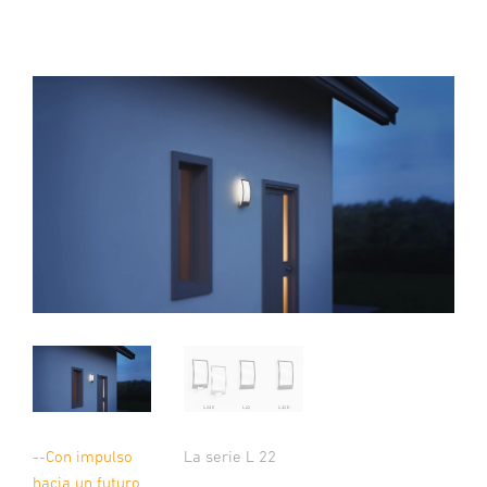
--Con impulso
La serie L 22
hacia un futuro