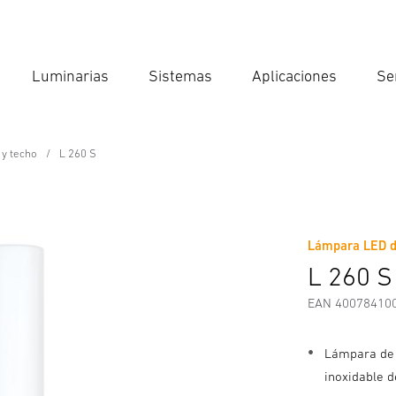
Luminarias
Sistemas
Aplicaciones
Se
Int
Búsqu
 y techo
L 260 S
Lámpara LED de
Descargas
Instrucciones de Seguridad y Advertencias
I
L 260 S
EAN 40078410
Lámpara de 
inoxidable d