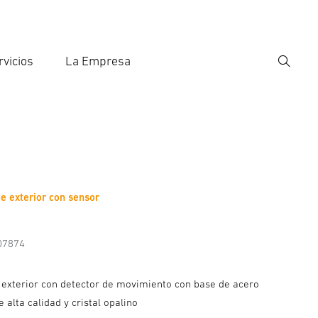
rvicios
La Empresa
Búsqu
roducir el término de búsqueda
eda
 exterior con sensor
nformación del fabricante
Accesorios
07874
exterior con detector de movimiento con base de acero
e alta calidad y cristal opalino