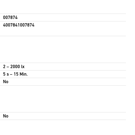
007874
4007841007874
2 – 2000 lx
5 s – 15 Min.
No
No