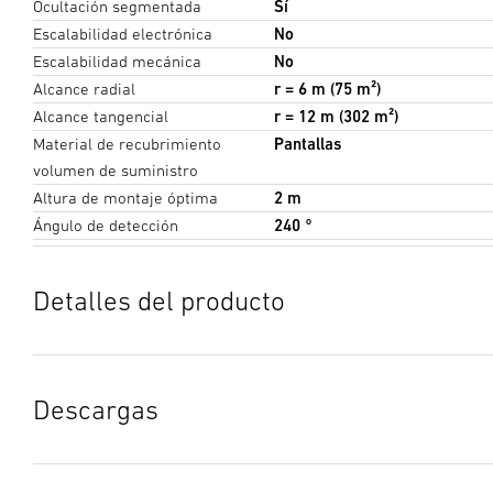
Ocultación segmentada
Sí
Escalabilidad electrónica
No
Escalabilidad mecánica
No
Alcance radial
r = 6 m (75 m²)
Alcance tangencial
r = 12 m (302 m²)
Material de recubrimiento
Pantallas
volumen de suministro
Altura de montaje óptima
2 m
Ángulo de detección
240 °
Detalles del producto
Descargas
Ficha de datos
(PDF, 1269 KB)