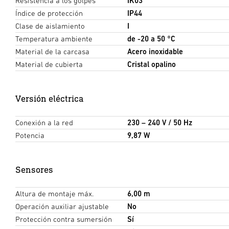
Resistencia a los golpes
IK03
Índice de protección
IP44
Clase de aislamiento
I
Temperatura ambiente
de -20 a 50 °C
Material de la carcasa
Acero inoxidable
Material de cubierta
Cristal opalino
Versión eléctrica
Conexión a la red
230 – 240 V / 50 Hz
Potencia
9,87 W
Sensores
Altura de montaje máx.
6,00 m
Operación auxiliar ajustable
No
Protección contra sumersión
Sí