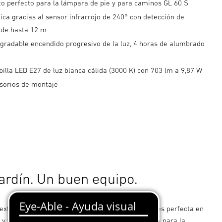
 perfecto para la lámpara de pie y para caminos GL 60 S
ca gracias al sensor infrarrojo de 240° con detección de
de hasta 12 m
agradable encendido progresivo de la luz, 4 horas de alumbrado
illa LED E27 de luz blanca cálida (3000 K) con 703 lm a 9,87 W
esorios de montaje
jardín. Un buen equipo.
exterior con sensor de diseño L 260 LED no solo es perfecta en
 y función, sino también el perfecto complemento para la