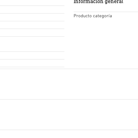
Información general
Producto categoría
Declaración de conformida