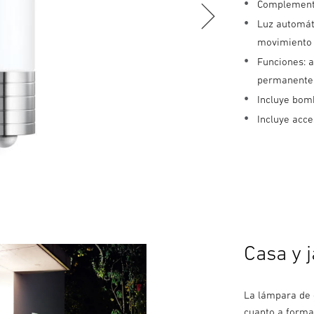
Complemento
Luz automáti
movimiento 
Funciones: 
permanente
Incluye bomb
Incluye acc
Casa y 
La lámpara de 
cuanto a forma