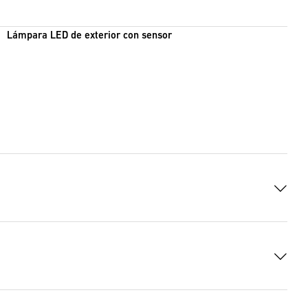
Lámpara LED de exterior con sensor
d UE
(PDF, 130 KB)