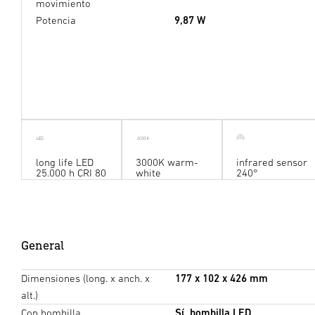
movimiento
Potencia
9,87 W
long life LED
3000K warm-
infrared sensor
25.000 h CRI 80
white
240°
General
Dimensiones (long. x anch. x
177 x 102 x 426 mm
alt.)
Con bombilla
Sí, bombilla LED