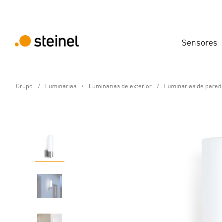
Sensores
Grupo
Luminarias
Luminarias de exterior
Luminarias de pared
Lámpara LED de exterior con sensor
L 260 S
Propiedades
Datos técnicos
Detalles del producto