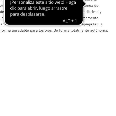
erior con sensor GL 60 LED. La iluminación homogénea del
o de la bombilla LED. El montaje de la lámpara es facilísimo y
figuración de las funciones en el producto son sumamente
l sensor reacciona automáticamente y enciende y apaga la luz
 forma agradable para los ojos. De forma totalmente autónoma.