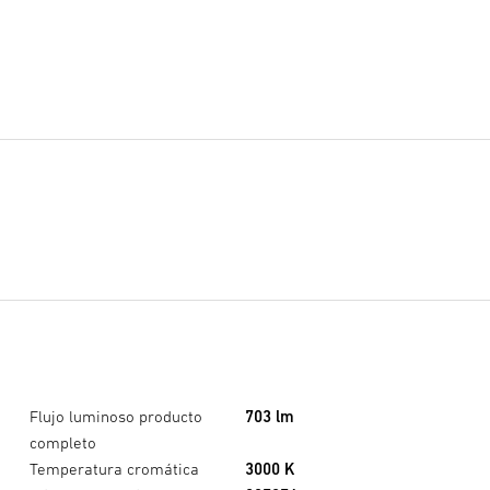
Flujo luminoso producto
703 lm
completo
Temperatura cromática
3000 K