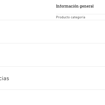
Información general
Producto categoría
Texto de la licitación DOCX
Iniciar descarga
cias
Declaración de conformida
Iniciar descarga