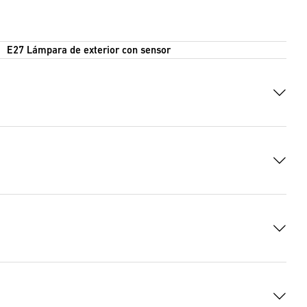
E27 Lámpara de exterior con sensor
(DOCX, 8224 Bytes)
d UE
(PDF, 124 KB)