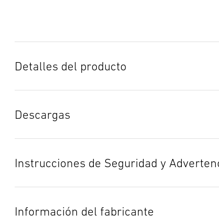
Detalles del producto
Descargas
Ficha de datos
(PDF, 1413 KB)
Iniciar descarga
Instrucciones de Seguridad y Adverten
Instrucciones de uso
(PDF, 3 MB)
1. Información de producto importante
Iniciar descarga
¡Leer detenidamente y conservar para futuras consultas!
Información del fabricante
Protegido por derechos de autor. Queda terminantemente