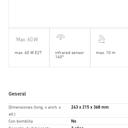
max. 60 W E27
infrared sensor
max. 10 m
140°
General
Dimensiones (long. x anch. x
243 x 215 x 368 mm
alt.)
Con bombilla
No