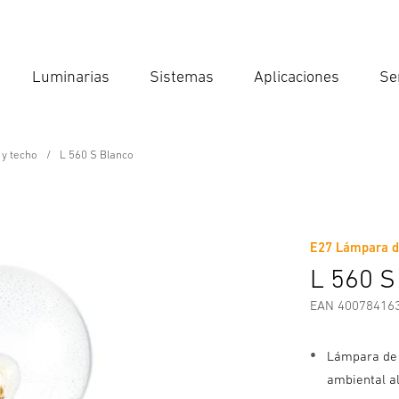
Luminarias
Sistemas
Aplicaciones
Se
Int
Búsqu
 y techo
L 560 S Blanco
E27 Lámpara de
Descargas
Instrucciones de Seguridad y Advertencias
I
L 560 S
EAN 40078416
Lámpara de 
ambiental a