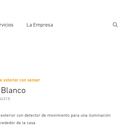
rvicios
La Empresa
Búsqu
roducir el término de búsqueda
eda
 exterior con sensor
nformación del fabricante
Accesorios
 Blanco
34315
exterior con detector de movimiento para una iluminación
lrededor de la casa