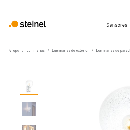
Sensores
Grupo
Luminarias
Luminarias de exterior
Luminarias de pared
E27 Lámpara de exterior con sensor
L 560 S Blanco
Propiedades
Datos técnicos
Detalles del producto