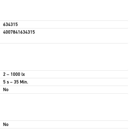
634315
4007841634315
2 – 1000 lx
5 s – 35 Min.
No
No