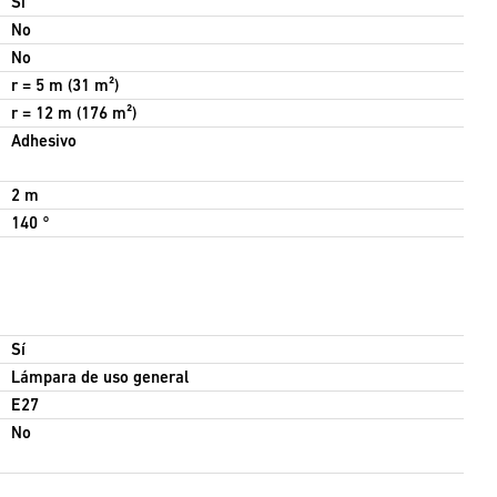
Sí
No
No
r = 5 m (31 m²)
r = 12 m (176 m²)
Adhesivo
2 m
140 °
Sí
Lámpara de uso general
E27
No